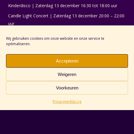
Kinderdisco | Zaterdag 13 december 16:30 tot 18:00 uur
Candle Light Concert | Zaterdag 13 december 20:00 – 22:00
uur
Wedstrijd: Mooist verlichte tuinen van Oud-Loosdrecht!
Wij gebruiken cookies om onze website en onze service te
Kerstmarkt Oud-Loosdrecht 2025
optimaliseren.
Ornamenten
Accepteren
Weigeren
Voorkeuren
Privacyverklaring
© 2026 LICHT & KUNST LOOSDRECHT.
facebook
instagram