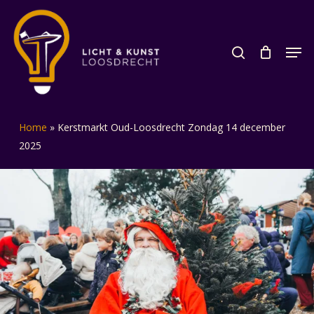
Skip
to
search
Men
Close
main
Menu
content
Home
»
Kerstmarkt Oud-Loosdrecht Zondag 14 december
2025