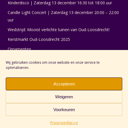
Kinderdisco | Zaterdag 13 december 16:30 tot 18:00 uur
Candle Light Concert | Zaterdag 13 december 20:00 – 22:00
uur
Wedstrijd: Mooist verlichte tuinen van Oud-Loosdrecht!
Kerstmarkt Oud-Loosdrecht 2025
Ornamenten
Wij gebruiken cookies om onze website en onze service te
optimaliseren.
Accepteren
Weigeren
© 2026 LICHT & KUNST LOOSDRECHT.
Voorkeuren
facebook
instagram
Privacyverklaring